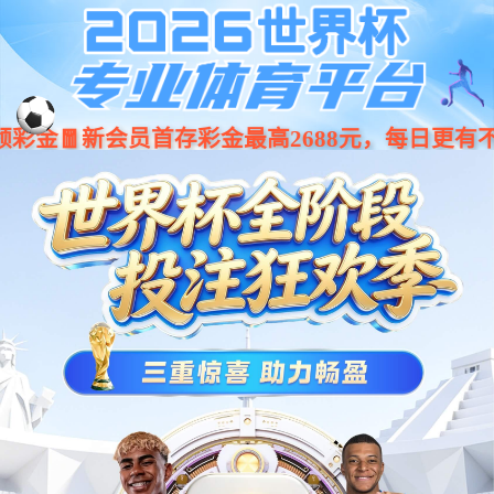
样机申请
数网星工业互联网平台
能源管理平台
智能装备后服务平台
工厂级IoT平台