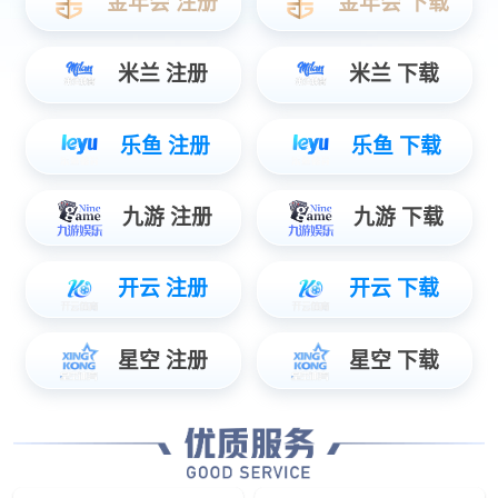
场景的工业应用。
数字孪生
OEE
数字设备医生
能效分析
电子围栏
智能巡检
智能维保
智能维修
工业云视频
数据呈现平台
数据源管理
数据总线