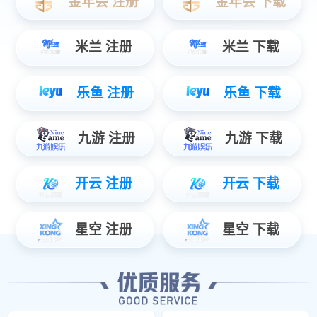
工业部工业互联网产业联盟
北京市经信局“2018年第一
“第一批工业互联网平台优秀
批智能制造系统解决方案供
技术供应商”
应商”
北京市经信局“2019年智能
北京市软协“软件规模化核心
制造关键技术装备供应商”
竞争力企业”