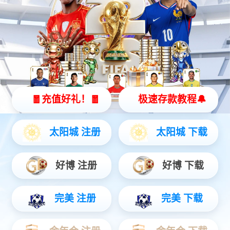
业务中心
产品业务
乐发lv平台四方产品
TWD系列LORA无线传输�？�
乐发lv平台四方为客户提供
自动化、数字化、
网络
化、
智能化的软硬件产品、技术及服务
，是国内优秀的数字
化工厂和工业互联网领域高新技术企业及整体解决方案服务供应
商，形成了集咨询、研发、平台建设、销
售、集成、实施和运维的综合服务能力。
TWD-LS 无线电台